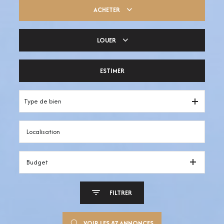
ACHETER
LOUER
Trouver ma pépite
ESTIMER
Votre espace pro
Type de bien
Budget
FILTRER
VOIR LES
87
ANNONCES