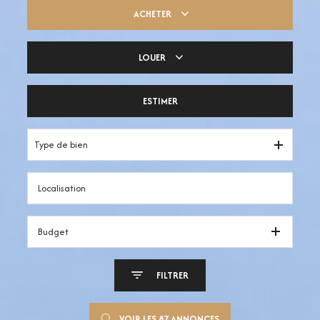
ACHETER
LOUER
Trouver ma pépite
ESTIMER
Votre espace pro
Type de bien
Budget
FILTRER
VOIR LES
87
ANNONCES