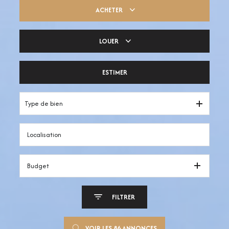
ACHETER
LOUER
Trouver ma pépite
ESTIMER
Votre espace pro
Type de bien
Budget
FILTRER
VOIR LES
86
ANNONCES