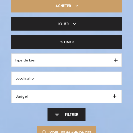
ACHETER
LOUER
Trouver ma pépite
ESTIMER
Votre espace pro
Type de bien
Budget
FILTRER
VOIR LES
86
ANNONCES