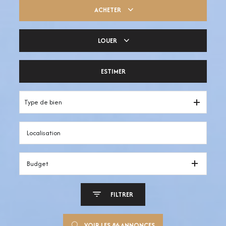
ACHETER
LOUER
Trouver ma pépite
ESTIMER
Votre espace pro
Type de bien
Budget
FILTRER
VOIR LES
86
ANNONCES