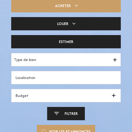
ACHETER
LOUER
Trouver ma pépite
ESTIMER
Votre espace pro
Type de bien
Budget
FILTRER
VOIR LES
87
ANNONCES