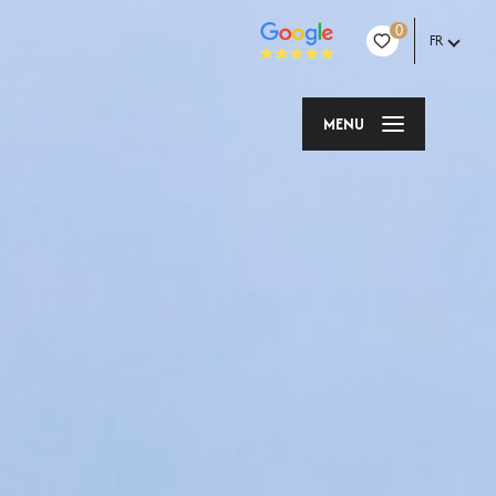
0
FR
MENU