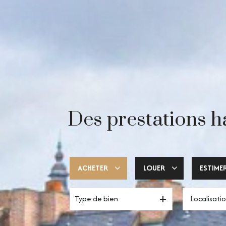
Des prestations h
ACHETER
LOUER
ESTIME
Type de bien
Trouver ma pépite
Votre espace pro