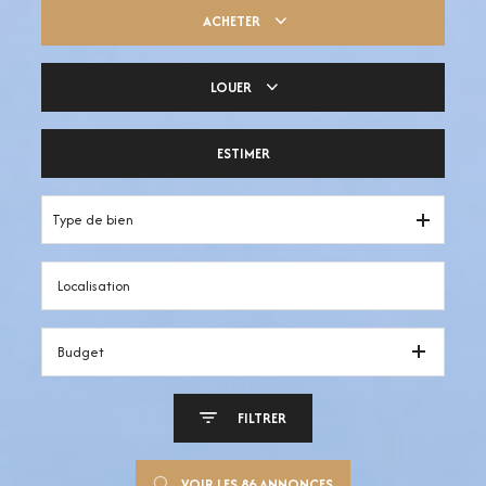
ACHETER
LOUER
Trouver ma pépite
ESTIMER
Votre espace pro
Type de bien
Budget
FILTRER
VOIR LES
86
ANNONCES