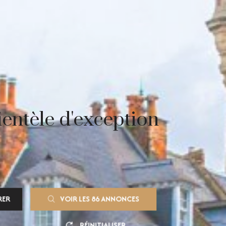
entèle d'exception
RER
VOIR LES
86
ANNONCES
RÉINITIALISER