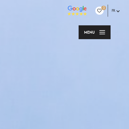
0
FR
MENU