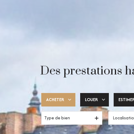
Des prestations h
ACHETER
LOUER
ESTIME
Type de bien
Trouver ma pépite
Votre espace pro