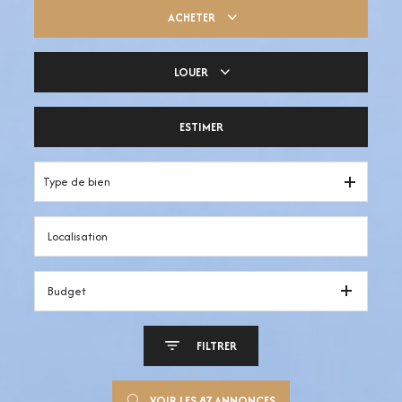
ACHETER
LOUER
Trouver ma pépite
ESTIMER
Votre espace pro
Type de bien
Budget
FILTRER
VOIR LES
87
ANNONCES