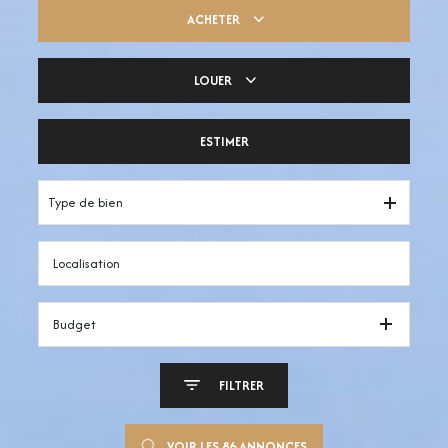
ACHETER
LOUER
Trouver ma pépite
ESTIMER
Votre espace pro
Type de bien
Budget
FILTRER
VOIR LES
86
ANNONCES