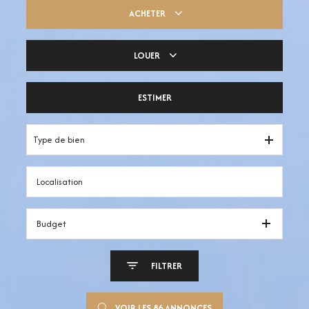
ACHETER
LOUER
Trouver ma pépite
ESTIMER
Votre espace pro
Type de bien
Budget
FILTRER
VOIR LES
86
ANNONCES