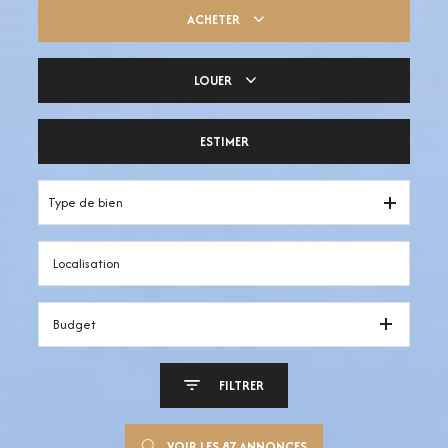
ACHETER
LOUER
Trouver ma pépite
ESTIMER
Votre espace pro
Type de bien
Budget
FILTRER
VOIR LES
87
ANNONCES