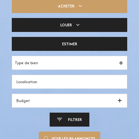
ACHETER
LOUER
Trouver ma pépite
ESTIMER
Votre espace pro
Type de bien
Budget
FILTRER
VOIR LES
86
ANNONCES