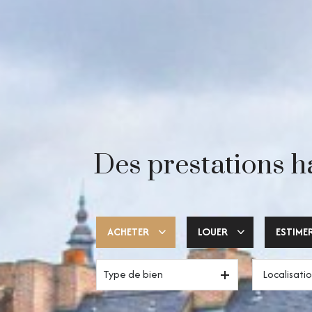
Des prestations h
ACHETER
LOUER
ESTIME
Type de bien
Trouver ma pépite
Votre espace pro