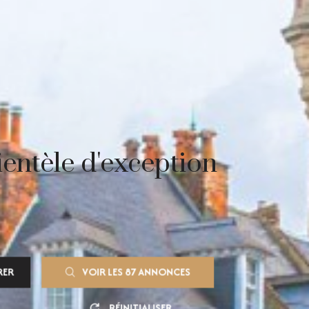
entèle d'exception
RER
VOIR LES
87
ANNONCES
RÉINITIALISER