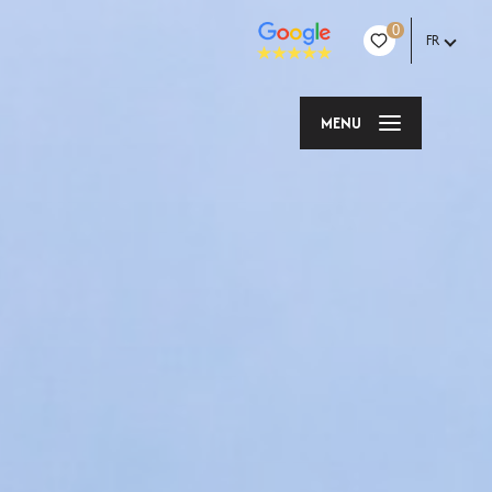
0
FR
MENU