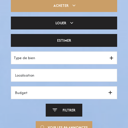
ACHETER
LOUER
Trouver ma pépite
ESTIMER
Votre espace pro
Type de bien
Budget
FILTRER
VOIR LES
86
ANNONCES