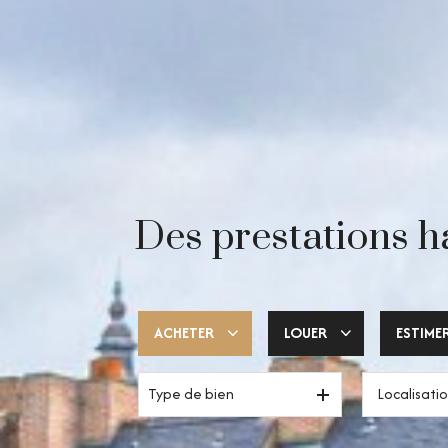
Des prestations h
ACHETER
LOUER
ESTIME
Type de bien
Trouver ma pépite
Votre espace pro