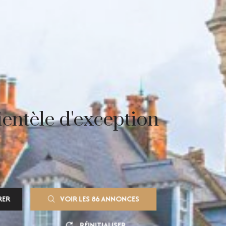
entèle d'exception
RER
VOIR LES
86
ANNONCES
RÉINITIALISER