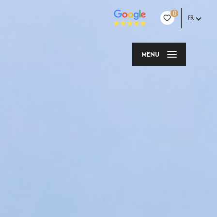
0
FR
MENU